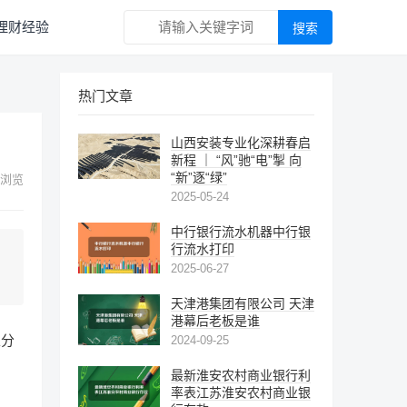
理财经验
热门文章
山西安装专业化深耕春启
新程 ｜ “风”驰“电”掣 向
“新”逐“绿”
浏览
2025-05-24
中行银行流水机器中行银
行流水打印
2025-06-27
天津港集团有限公司 天津
港幕后老板是谁
家分
2024-09-25
最新淮安农村商业银行利
率表江苏淮安农村商业银