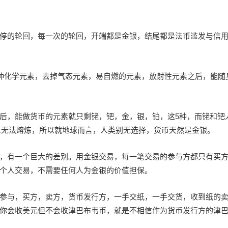
停的轮回，每一次的轮回，开端都是金银，结尾都是法币滥发与信
8种化学元素，去掉气态元素，易自燃的元素，放射性元素之后，能随
后，能做货币的元素就只剩铑，钯，金，银，铂，这5种，而铑和钯
古人无法熔炼，所以就地球而言，人类别无选择，货币天然是金银。
，有一个巨大的差别。用金银交易，每一笔交易的参与方都只有买
个人交易，不需要任何人为金银的价值担保。
参与，买方，卖方，货币发行方，一手交纸，一手交货，收到纸的
你会收美元但不会收津巴布韦币，就是不相信作为货币发行方的津