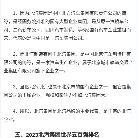
1、因为北汽集团是中国北方汽车集团有限责任公司的简
称，是经国务院批准的国有大型企业集团，是从原一汽轿车公
司、二汽轿车公司、四川汽车制造厂等6家国有汽车企业重组而
来，代表的是原中国第一汽车集团公司。
2、而北汽制造有别于北汽集团，是中国北京汽车制造厂有
限公司的简称，是一家汽车生产企业，属于北京城市轨道交通产
业集团有限公司旗下企业之一。
3、虽然北汽制造也属于北京市的国有企业之一，但它是集
团公司的下属企业，规模和影响力不如北汽集团大。
4、所以，北汽集团是北汽品牌的主要代表，是正宗的北汽
企业。
五、2023北汽集团世界五百强排名