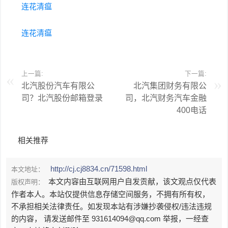
连花清瘟
连花清瘟
上一篇:
下一篇:
北汽股份汽车有限公
北汽集团财务有限公
司？北汽股份邮箱登录
司，北汽财务汽车金融
400电话
相关推荐
http://cj.cj8834.cn/71598.html
本文地址：
本文内容由互联网用户自发贡献，该文观点仅代表
版权声明：
作者本人。本站仅提供信息存储空间服务，不拥有所有权，
不承担相关法律责任。如发现本站有涉嫌抄袭侵权/违法违规
的内容， 请发送邮件至 931614094@qq.com 举报，一经查