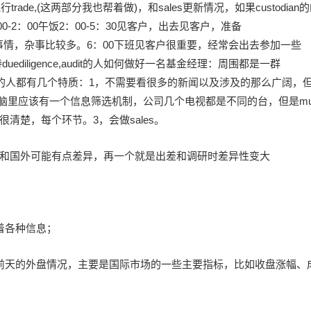
,准备执行trade,(这两部分我也帮着做)，和sales更新情况，如果custodian
0-2：00午饭2：00-5：30见客户，出去见客户，准备
ysis,operation的事情，杂事比较多。6：00下班见客户很重要，经常会出去参加一些
uediligence,audit的人如何做好一名基金经理：周围都是一群
,觉得做的比较好的人都有几个特质：1，不需要看很多的新闻以及涉及的那么广阔，
注，头脑里应该有一个信息筛选机制，公司几个电视都是不同的台，但是mu
s要很清楚，每个环节。3，会做sales。
和国外可能有点差异，再一个就是出差和调研时差异性变大
着各种信息；
前天的外盘情况，主要是国际市场的一些主要指标，比如收盘涨幅、