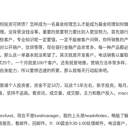
何投资可转债？怎样成为一名基金经理怎么才能成为基金经理如何
理。没背景没钱没事，重要的是要努力要比别人更加努力。首先银
些客户，专业知识呢一定要强，一定不能被客户问倒，你所销售的
对公开销户，信贷等等，现在银行金融产品非常多，每一种产品都
，那么这一单基本就没希望了。其次就是开发客户，电话销售以量
25个，一个月就是100个客户。还有就是地推，营销方法非常多样
自身能力，所以要想迅速的积累，那么就每天行动起来吧。
普通个人投资者，资金不足10万，玩这个1年左右，新手投资。每月
持复盘，坚持不追高。看资讯，成交量，成交额，主力和散户投入，mac
und，现在不是fundmanager，我的上头是headofindex，略能了
告，看邮件，回邮件。9：00晨会9:30-1:00处理邮件，电话客户