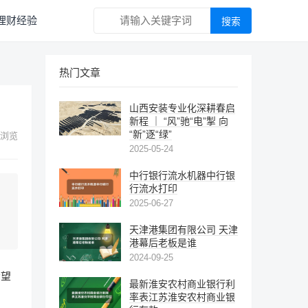
理财经验
热门文章
山西安装专业化深耕春启
新程 ｜ “风”驰“电”掣 向
“新”逐“绿”
浏览
2025-05-24
中行银行流水机器中行银
行流水打印
2025-06-27
天津港集团有限公司 天津
港幕后老板是谁
2024-09-25
希望
最新淮安农村商业银行利
率表江苏淮安农村商业银