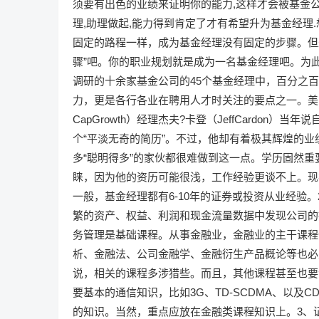
须要有出色的业绩来证明你的能力,这样才会被基金公
理,助理做起,能力得到肯定了才有希望升为基金经理
固定的路程一样，成为基金经理没有固定的步骤。但
骤”吧。你的职业规划就是成为一名基金经理吧。为
调研的十余家基金公司的45个基金经理中，百分之百都
力，更是各行各业在聘用人才时关注的要点之一。美国犹
CapGrowth）经理杰夫?卡登（JeffCardon）当
个“平淡无奇的简历”。不过，他却有着极其辉煌的业
多“聪明得多”的家伙都很难做到这一点。学历固然
睐，因为他的资历可能很浅，工作经验更谈不上。现
一般，基金经理都有6-10年的证券或投资从业经验
繁的资产、权益、利润和现金流量数据中发现公司的
务管理是基础课程。从事金融业，金融业的主干课程
析、金融法、公司金融学、金融衍生产品概论等也必
说，相关的课程多涉猎些。而且，其他课程甚至也要
要基本的通信知识，比如3G、TD-SCDMA、以及
的知识。当然，重点应放在金融类课程知识上。3、