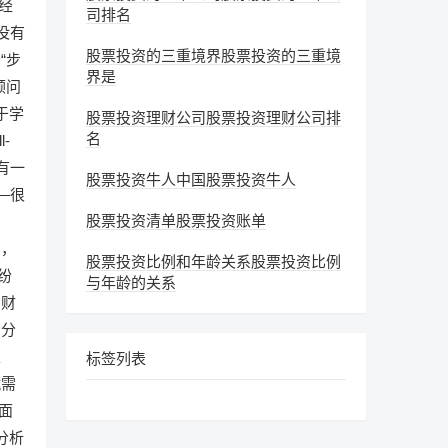
经
司排名
没有
股票投资的三重境界股票投资的三重境
“步
界是
顾问
于学
股票投资理财公司股票投资理财公司排
名
-
只有一
股票投资牛人中国股票投资牛人
—很
股票投资清单股票投资账单
富，
股票投资比例和年龄关系股票投资比例
纷
与年龄的关系
司财
资分
以
标签列表
就需
面
分析