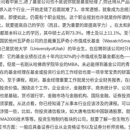
司看中第三,进了基金公司也不是说你就是基金经理了,你还得从产品
.想入这个行业,一开始走错了后面就难了1、非常遗憾，就象成为总统
是，即便如此，仍需有个职业规划。这个职业规划也许就是你所谓的
此，就要提高自己的学历（而且，更为重要的是提高学力）。在太和
是本科以上的学历，其中硕士占到73.3%，博士及以上11.1%。至
他州瓦萨奇公司的总裁兼瓦萨奇小市值成长基金（WasatchSmall
年说自己是犹他大学（UniversityofUtah）的毕业生，在应聘到该公司时
绩：它的基金业绩在过去十年内比92%的小市值成长型基金都出色—
重要，但是一名刚从哈佛商学院毕业的MBA，未必能得到基金公司的青
在的基金经理在基金或投资行业的工作经验也是一项非常宝贵的财
。2\、至于课程，相对，基金经理重要工作就是分析企业财务报表，在
投资价值。围绕这个工作，企业会计、金融数字、商务统计学、公
也是基础，货币银行学、金融市场与金融机构、国际金融、证券投
须掌握。从这点看，你已经知道了从事本行业应该涉及的课程。可
涉猎一些，比如，你投资通信板块，如大唐电信和中国联通股票，
CDMA2000技术等等。投资生物制约板块的公司，就要了解一些生物方
证书方面：一般应具备证券行业从业资格证书以及证券分析师资格。